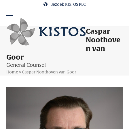
Skip
Bezoek KISTOS PLC
to
content
Open
Close
Caspar
mobile
mobile
Noothove
menu
menu
n van
Goor
General Counsel
Home
»
Caspar Noothoven van Goor